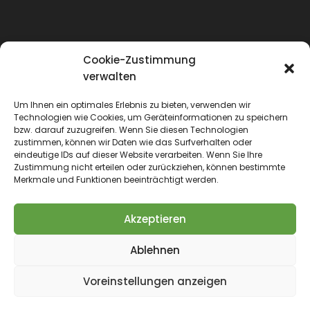
Cookie-Zustimmung
verwalten
Um Ihnen ein optimales Erlebnis zu bieten, verwenden wir
Technologien wie Cookies, um Geräteinformationen zu speichern
bzw. darauf zuzugreifen. Wenn Sie diesen Technologien
zustimmen, können wir Daten wie das Surfverhalten oder
eindeutige IDs auf dieser Website verarbeiten. Wenn Sie Ihre
Zustimmung nicht erteilen oder zurückziehen, können bestimmte
Merkmale und Funktionen beeinträchtigt werden.
Akzeptieren
Ablehnen
WE LOVE PETS - Seit 2016 nur das Beste für Haustiere
Voreinstellungen anzeigen