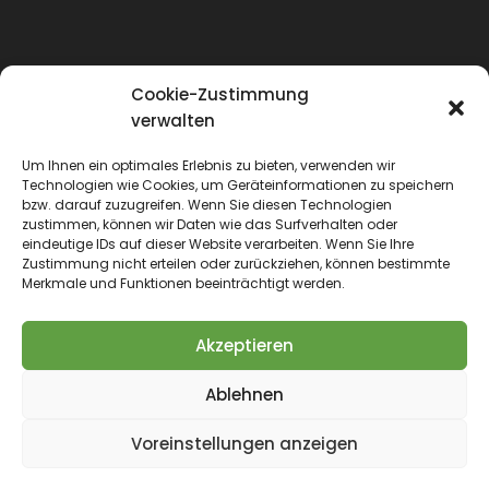
Cookie-Zustimmung
verwalten
Um Ihnen ein optimales Erlebnis zu bieten, verwenden wir
Technologien wie Cookies, um Geräteinformationen zu speichern
bzw. darauf zuzugreifen. Wenn Sie diesen Technologien
zustimmen, können wir Daten wie das Surfverhalten oder
eindeutige IDs auf dieser Website verarbeiten. Wenn Sie Ihre
Zustimmung nicht erteilen oder zurückziehen, können bestimmte
Merkmale und Funktionen beeinträchtigt werden.
Akzeptieren
Ablehnen
WE LOVE PETS - Seit 2016 nur das Beste für Haustiere
Voreinstellungen anzeigen